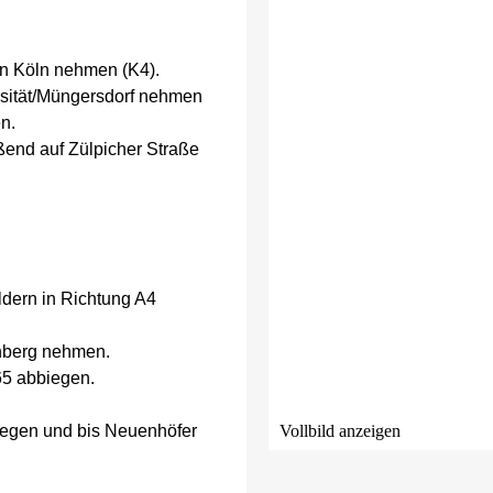
in Köln nehmen (K4).
rsität/Müngersdorf nehmen
en.
ßend auf Zülpicher Straße
dern in Richtung A4
enberg nehmen.
65 abbiegen.
.
iegen und bis Neuenhöfer
Vollbild anzeigen