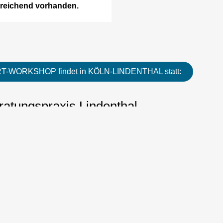
sreichend vorhanden.
-WORKSHOP findet in KÖLN-LINDENTHAL statt:
ratungspraxis Lindenthal
Klosterstr. 27
50931 Köln
Copyright 2026 - wellen & worte |
Impressum
|
Datenschutz
|
Instagra